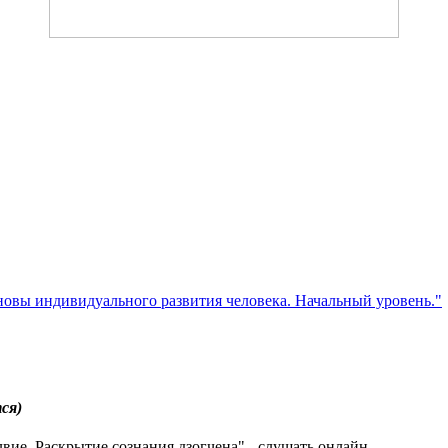
новы индивидуального развития человека. Начальный уровень."
ся)
ие. Раскрытие сознания дзогчена" - слушать онлайн.