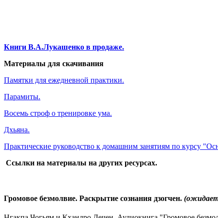
Книги В.А.Лукашенко в продаже.
Материалы для скачивания
Памятки для ежедневной практики.
Парамиты.
Восемь строф о тренировке ума.
Дхьяна.
Практические руководство к домашним занятиям по курсу "Ос
Ссылки на материалы на других ресурсах.
Громовое безмолвие. Раскрытие сознания дзогчен.
(ожидает
Нгакпа Чогьям и Кхандро Дечен. Аудиокнига "Громовое безмолв