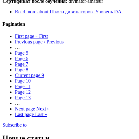
Сертификат после обучения:
divinator-amateur
Read more
about Школа дивинаторов. Уровень DA.
Pagination
First page
« First
Previous page
‹ Previous
…
Page
5
Page
6
Page
7
Page
8
Current page
9
Page
10
Page
11
Page
12
Page
13
…
Next page
Next ›
Last page
Last »
Subscribe to
Новые статьи