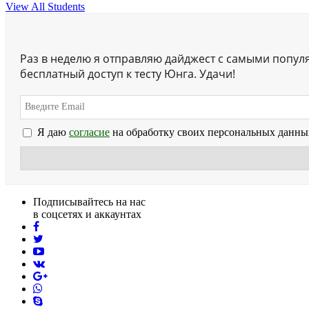
View All Students
Раз в неделю я отправляю дайджест с самыми попул
бесплатный доступ к тесту Юнга. Удачи!
Я даю
согласие
на обработку своих персональных данны
Подписывайтесь на нас
в соцсетях и аккаунтах
facebook
twitter
youtube
vk
pinterest
skype