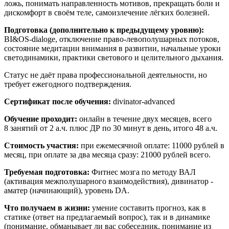
ложь, понимать направленность мотивов, прекращать боли и
дискомфорт в своём теле, самоизлечение лёгких болезней.
Подготовка (дополнительно к предыдущему уровню):
BI&OS-dialoge, отключение право-левополушарных потоков,
состояние медитации внимания в развитии, начальные уроки
светодинамики, практики светового и целительного дыхания.
Статус не даёт права профессиональной деятельности, но
требует ежегодного подтверждения.
Сертификат после обучения:
divinator-advanced
Обучение проходит:
онлайн в течение двух месяцев, всего
8 занятий от 2 а.ч. плюс ДР по 30 минут в день, итого 48 а.ч.
Стоимость участия:
при ежемесячной оплате: 11000 рублей в
месяц, при оплате за два месяца сразу: 21000 рублей всего.
Требуемая подготовка:
Фитнес мозга по методу ВАЛ
(активация межполушарного взаимодействия), дивинатор -
аматер (начинающий), уровень DA.
Что получаем в жизни:
умение составить прогноз, как в
статике (ответ на предлагаемый вопрос), так и в динамике
(понимание, обманывает ли вас собеседник, понимание из