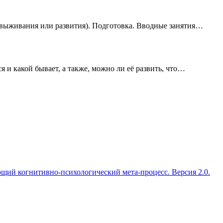
(выживания или развития). Подготовка. Вводные занятия…
ся и какой бывает, а также, можно ли её развить, что…
ий когнитивно-психологический мета-процесс. Версия 2.0.