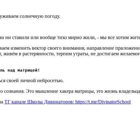
руживаем солнечную погоду.
и ни ставили или вообще тихо мирно жили, - мы все хотим жить
ваем изменить вектор своего внимания, направление приложения
т, живём в растерянности, терпим утраты, не достигаем желаем
ль над матрицей!
ься своей личной нейросетью.
сознания. Это мышление хакера матрицы, это жизнь владельца 
на
ТГ канале Школы Дивинаторов: https://t.me/DivinatorSchool