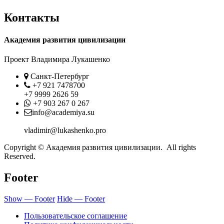
Контакты
Академия развития цивилизации
Проект Владимира Лукашенко
Location
Санкт-Петербург
Phone
+7 921 7478700
+7 9999 2626 59
Whatsapp
+7 903 267 0 267
Contact
info@academiya.su
vladimir@lukashenko.pro
Copyright © Академия развития цивилизации. All rights
Reserved.
Footer
Show — Footer
Hide — Footer
Пользовательское соглашение