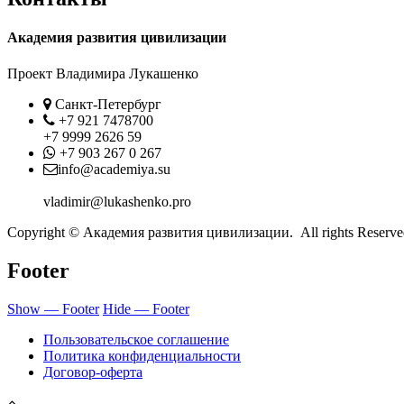
Академия развития цивилизации
Проект Владимира Лукашенко
Location
Санкт-Петербург
Phone
+7 921 7478700
+7 9999 2626 59
Whatsapp
+7 903 267 0 267
Contact
info@academiya.su
vladimir@lukashenko.pro
Copyright © Академия развития цивилизации. All rights Reserve
Footer
Show — Footer
Hide — Footer
Пользовательское соглашение
Политика конфиденциальности
Договор-оферта