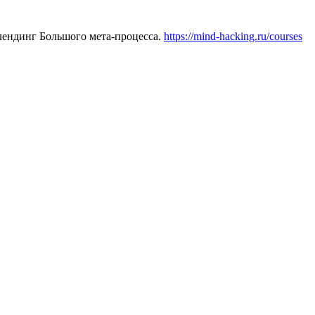
 лендинг Большого мета-процесса.
https://mind-hacking.ru/courses