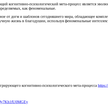
щий когнитивно-психологический мета-процесс является эвол
пределяемых, как феноменальные.
дное от догм и шаблонов сегодняшнего мира, обладающее компл
учную жизнь в благодушии, используя феноменальные интеллект
грирующего когнитивно-психологического мета-процесса
https:
C2cJy7Kh1fU0MGEy