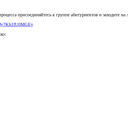
процесса присоединяйтесь к группе абитуриентов и заходите на
C2cJy7Kh1fU0MGEy
ко: