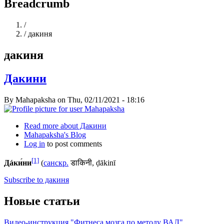
Breadcrumb
Home
/
/
дакиня
дакиня
Дакини
By
Mahapaksha
on
Thu, 02/11/2021 - 18:16
Read more
about Дакини
Mahapaksha's Blog
Log in
to post comments
[1]
Дáки́ни
(
санскр.
डाकिनी, ḍākinī
Subscribe to дакиня
Новые статьи
Видео-инструкция "Фитнеса мозга по методу ВАЛ"