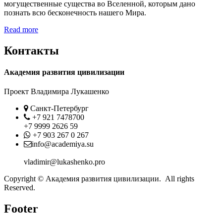
могущественные существа во Вселенной, которым дано
познать всю бесконечность нашего Мира.
Read more
Контакты
Академия развития цивилизации
Проект Владимира Лукашенко
Location
Санкт-Петербург
Phone
+7 921 7478700
+7 9999 2626 59
Whatsapp
+7 903 267 0 267
Contact
info@academiya.su
vladimir@lukashenko.pro
Copyright © Академия развития цивилизации. All rights
Reserved.
Footer