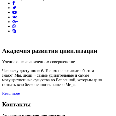
facebook
twitter
youtube
vk
pinterest
skype
Академия развития цивилизации
Учение о неограниченном совершенстве
Человеку доступно всё. Только не все люди об этом
знают. Мы, люди, - самые удивительные и самые
могущественные существа во Вселенной, которым дано
познать всю бесконечность нашего Мира.
Read more
Контакты
Академия развития цивилизации