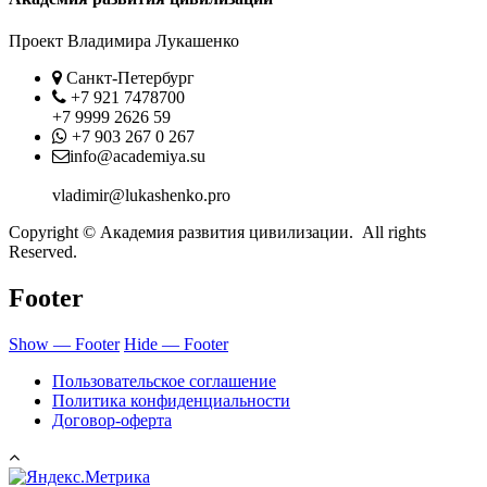
Проект Владимира Лукашенко
Location
Санкт-Петербург
Phone
+7 921 7478700
+7 9999 2626 59
Whatsapp
+7 903 267 0 267
Contact
info@academiya.su
vladimir@lukashenko.pro
Copyright © Академия развития цивилизации. All rights
Reserved.
Footer
Show — Footer
Hide — Footer
Пользовательское соглашение
Политика конфиденциальности
Договор-оферта