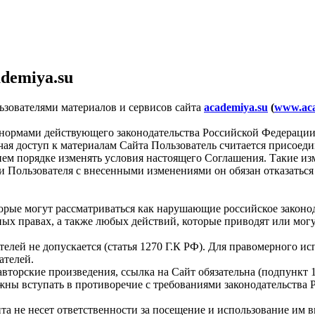
demiya.su
ьзователями материалов и сервисов сайта
academiya.su
(
www.aca
я нормами действующего законодательства Российской Федерации
чая доступ к материалам Сайта Пользователь считается присое
ем порядке изменять условия настоящего Соглашения. Такие изм
 Пользователя с внесенными изменениями он обязан отказаться 
торые могут рассматриваться как нарушающие российское законо
ных правах, а также любых действий, которые приводят или мо
ателей не допускается (статья 1270 Г.К РФ). Для правомерного 
ателей.
торские произведения, ссылка на Сайт обязательна (подпункт 1 
лжны вступать в противоречие с требованиями законодательств
та не несет ответственности за посещение и использование им в