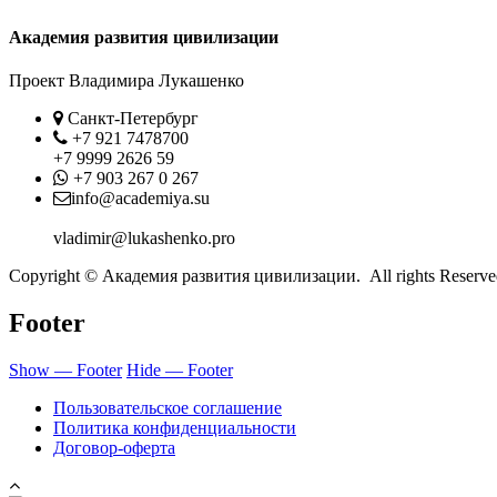
Академия развития цивилизации
Проект Владимира Лукашенко
Location
Санкт-Петербург
Phone
+7 921 7478700
+7 9999 2626 59
Whatsapp
+7 903 267 0 267
Contact
info@academiya.su
vladimir@lukashenko.pro
Copyright © Академия развития цивилизации. All rights Reserve
Footer
Show — Footer
Hide — Footer
Пользовательское соглашение
Политика конфиденциальности
Договор-оферта