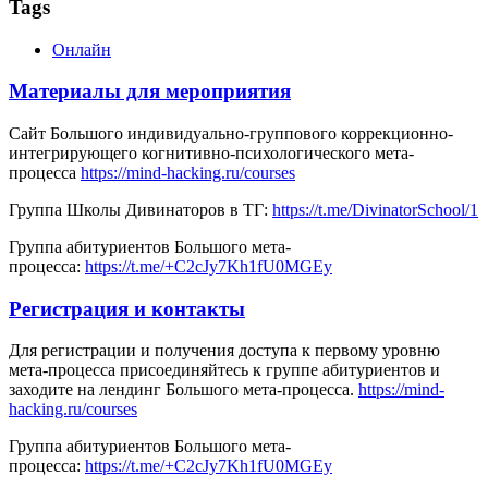
Tags
Онлайн
Материалы для мероприятия
Сайт Большого индивидуально-группового коррекционно-
интегрирующего когнитивно-психологического мета-
процесса
https://mind-hacking.ru/courses
Группа Школы Дивинаторов в ТГ:
https://t.me/DivinatorSchool/1
Группа абитуриентов Большого мета-
процесса:
https://t.me/+C2cJy7Kh1fU0MGEy
Регистрация и контакты
Для регистрации и получения доступа к первому уровню
мета-процесса присоединяйтесь к группе абитуриентов и
заходите на лендинг Большого мета-процесса.
https://mind-
hacking.ru/courses
Группа абитуриентов Большого мета-
процесса:
https://t.me/+C2cJy7Kh1fU0MGEy