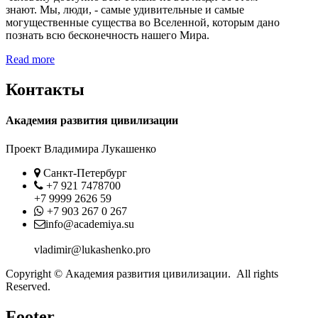
знают. Мы, люди, - самые удивительные и самые
могущественные существа во Вселенной, которым дано
познать всю бесконечность нашего Мира.
Read more
Контакты
Академия развития цивилизации
Проект Владимира Лукашенко
Location
Санкт-Петербург
Phone
+7 921 7478700
+7 9999 2626 59
Whatsapp
+7 903 267 0 267
Contact
info@academiya.su
vladimir@lukashenko.pro
Copyright © Академия развития цивилизации. All rights
Reserved.
Footer