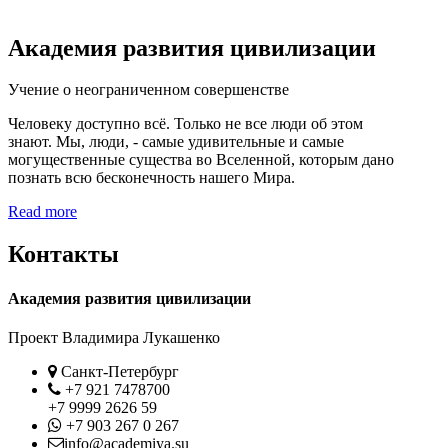
Академия развития цивилизации
Учение о неограниченном совершенстве
Человеку доступно всё. Только не все люди об этом
знают. Мы, люди, - самые удивительные и самые
могущественные существа во Вселенной, которым дано
познать всю бесконечность нашего Мира.
Read more
Контакты
Академия развития цивилизации
Проект Владимира Лукашенко
Location
Санкт-Петербург
Phone
+7 921 7478700
+7 9999 2626 59
Whatsapp
+7 903 267 0 267
Contact
info@academiya.su