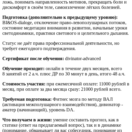
ложь, понимать направленность мотивов, прекращать боли и
дискомфорт в своём теле, самоизлечение лёгких болезней.
Подготовка (дополнительно к предыдущему уровню):
BI&OS-dialoge, отключение право-левополушарных потоков,
состояние медитации внимания в развитии, начальные уроки
светодинамики, практики светового и целительного дыхания.
Статус не даёт права профессиональной деятельности, но
требует ежегодного подтверждения.
Сертификат после обучения:
divinator-advanced
Обучение проходит:
онлайн в течение двух месяцев, всего
8 занятий от 2 а.ч. плюс ДР по 30 минут в день, итого 48 а.ч.
Стоимость участия:
при ежемесячной оплате: 11000 рублей в
месяц, при оплате за два месяца сразу: 21000 рублей всего.
Требуемая подготовка:
Фитнес мозга по методу ВАЛ
(активация межполушарного взаимодействия), дивинатор -
аматер (начинающий), уровень DA.
Что получаем в жизни:
умение составить прогноз, как в
статике (ответ на предлагаемый вопрос), так и в динамике
(понимание, обманывает ли вас собеседник, понимание из