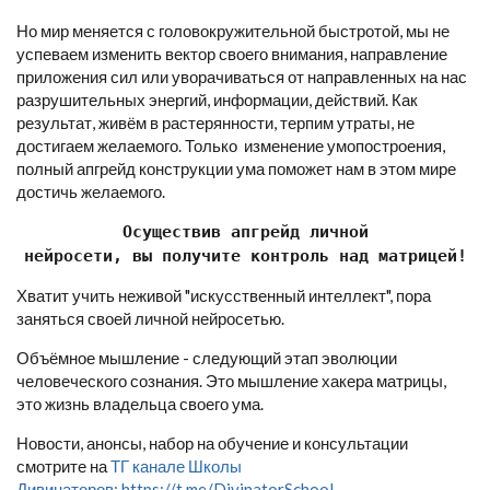
Но мир меняется с головокружительной быстротой, мы не
успеваем изменить вектор своего внимания, направление
приложения сил или уворачиваться от направленных на нас
разрушительных энергий, информации, действий. Как
результат, живём в растерянности, терпим утраты, не
достигаем желаемого. Только изменение умопостроения,
полный апгрейд конструкции ума поможет нам в этом мире
достичь желаемого.
Осуществив апгрейд личной
нейросети, вы получите контроль над матрицей!
Хватит учить неживой "искусственный интеллект", пора
заняться своей личной нейросетью.
Объёмное мышление - следующий этап эволюции
человеческого сознания. Это мышление хакера матрицы,
это жизнь владельца своего ума.
Новости, анонсы, набор на обучение и консультации
смотрите на
ТГ канале Школы
Дивинаторов: https://t.me/DivinatorSchool