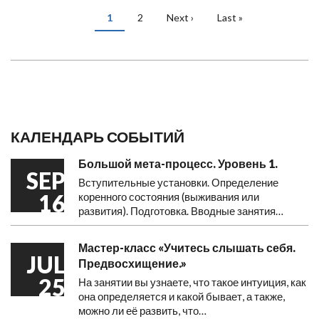
PAGINATION
Current
1
Page
2
Next
Next ›
Last
Last »
page
page
page
КАЛЕНДАРЬ СОБЫТИЙ
Большой мета-процесс. Уровень 1.
SEP
Вступительные установки. Определение
16
коренного состояния (выживания или
развития). Подготовка. Вводные занятия…
Мастер-класс «Учитесь слышать себя.
JUL
Предвосхищение.»
25
На занятии вы узнаете, что такое интуиция, как
она определяется и какой бывает, а также,
можно ли её развить, что…