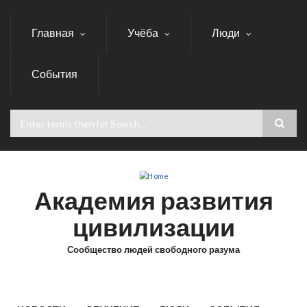
Skip
to
Главная
Учёба
Люди
main
content
События
Search
Академия развития
цивилизации
Сообщество людей свободного разума