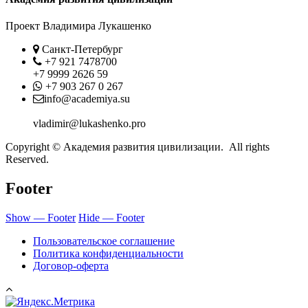
Проект Владимира Лукашенко
Location
Санкт-Петербург
Phone
+7 921 7478700
+7 9999 2626 59
Whatsapp
+7 903 267 0 267
Contact
info@academiya.su
vladimir@lukashenko.pro
Copyright © Академия развития цивилизации. All rights
Reserved.
Footer
Show — Footer
Hide — Footer
Пользовательское соглашение
Политика конфиденциальности
Договор-оферта