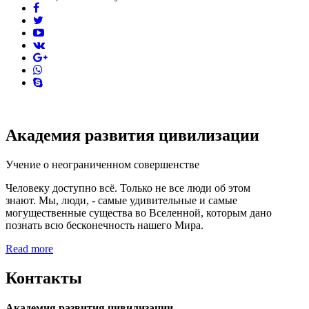
facebook
twitter
youtube
vk
pinterest
skype
Академия развития цивилизации
Учение о неограниченном совершенстве
Человеку доступно всё. Только не все люди об этом
знают. Мы, люди, - самые удивительные и самые
могущественные существа во Вселенной, которым дано
познать всю бесконечность нашего Мира.
Read more
Контакты
Академия развития цивилизации