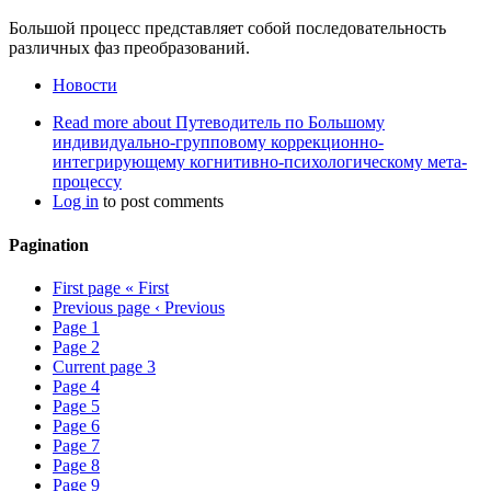
Большой процесс представляет собой последовательность
различных фаз преобразований.
Новости
Read more
about Путеводитель по Большому
индивидуально-групповому коррекционно-
интегрирующему когнитивно-психологическому мета-
процессу
Log in
to post comments
Pagination
First page
« First
Previous page
‹ Previous
Page
1
Page
2
Current page
3
Page
4
Page
5
Page
6
Page
7
Page
8
Page
9