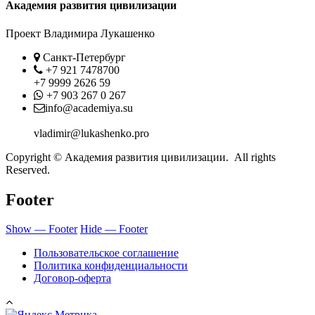
Академия развития цивилизации
Проект Владимира Лукашенко
Location
Санкт-Петербург
Phone
+7 921 7478700
+7 9999 2626 59
Whatsapp
+7 903 267 0 267
Contact
info@academiya.su
vladimir@lukashenko.pro
Copyright © Академия развития цивилизации. All rights
Reserved.
Footer
Show — Footer
Hide — Footer
Пользовательское соглашение
Политика конфиденциальности
Договор-оферта