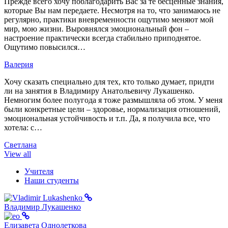
Прежде всего хочу поблагодарить Вас за те бесценные знания,
которые Вы нам передаете. Несмотря на то, что занимаюсь не
регулярно, практики вневременности ощутимо меняют мой
мир, мою жизни. Выровнялся эмоциональный фон –
настроение практически всегда стабильно приподнятое.
Ощутимо повысился…
Валерия
Хочу сказать специально для тех, кто только думает, придти
ли на занятия в Владимиру Анатольевичу Лукашенко.
Немногим более полугода я тоже размышляла об этом. У меня
были конкретные цели – здоровье, нормализация отношений,
эмоциональная устойчивость и т.п. Да, я получила все, что
хотела: с…
Светлана
View all
Учителя
Наши студенты
Владимир Лукашенко
Елизавета Однолеткова