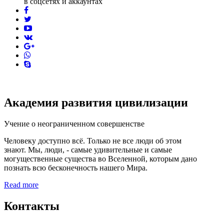
в соцсетях и аккаунтах
facebook
twitter
youtube
vk
pinterest
skype
Академия развития цивилизации
Учение о неограниченном совершенстве
Человеку доступно всё. Только не все люди об этом
знают. Мы, люди, - самые удивительные и самые
могущественные существа во Вселенной, которым дано
познать всю бесконечность нашего Мира.
Read more
Контакты