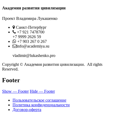
Академия развития цивилизации
Проект Владимира Лукашенко
Location
Санкт-Петербург
Phone
+7 921 7478700
+7 9999 2626 59
Whatsapp
+7 903 267 0 267
Contact
info@academiya.su
vladimir@lukashenko.pro
Copyright © Академия развития цивилизации. All rights
Reserved.
Footer
Show — Footer
Hide — Footer
Пользовательское соглашение
Политика конфиденциальности
Договор-оферта