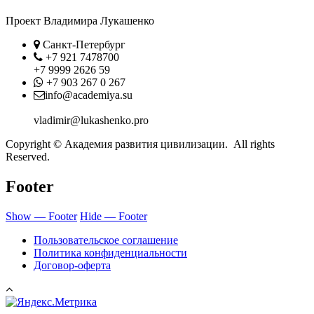
Проект Владимира Лукашенко
Location
Санкт-Петербург
Phone
+7 921 7478700
+7 9999 2626 59
Whatsapp
+7 903 267 0 267
Contact
info@academiya.su
vladimir@lukashenko.pro
Copyright © Академия развития цивилизации. All rights
Reserved.
Footer
Show — Footer
Hide — Footer
Пользовательское соглашение
Политика конфиденциальности
Договор-оферта