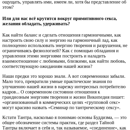
ощущать, управлять ими, имеем ли, хотя бы представление об
этом?
Или для нас всё крутится вокруг примитивного секса,
желания обладать, удерживать?
Как найти баланс и сделать отношения гармоничными, как
настроить свою силу и энергию на гармоничный лад, как
полноценно использовать энергию творения и разрушения, не
ограничиваясь физиологией? Как с помощью обладания и
управления этими энергиями построить и наладить
взаимоотношение с любимыми, близкими, как найти любовь,
соответствующую ожиданиям нашей жизни?
Наши предки это хорошо знали. А вот современники забыли.
Мало того, превратили умные практические знания по
улучшению нашей жизни в нарезку интересных потребителю
кадров... О современном состоянии отношения к
грандиозным энергиям творения и жизни Википедия пишет:
«организованный в коммерческих целях «групповой секс»
могут красиво назвать «Семинар по тантрическому сексу».
Кстати Тантра, насколько я понимаю основы Буддизма, — это
общее обозначение системы практик, где раздел Тайной
Тантры включает в себя и, так называемое, «соединение», как